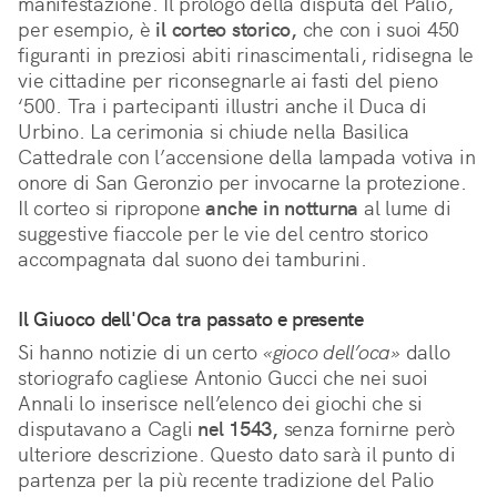
manifestazione. Il prologo della disputa del Palio,
per esempio, è
il corteo storico,
che con i suoi 450
figuranti in preziosi abiti rinascimentali, ridisegna le
vie cittadine per riconsegnarle ai fasti del pieno
‘500. Tra i partecipanti illustri anche il Duca di
Urbino. La cerimonia si chiude nella Basilica
Cattedrale con l’accensione della lampada votiva in
onore di San Geronzio per invocarne la protezione.
Il corteo si ripropone
anche in notturna
al lume di
suggestive fiaccole per le vie del centro storico
accompagnata dal suono dei tamburini.
Il Giuoco dell'Oca tra passato e presente
Si hanno notizie di un certo
«gioco dell’oca»
dallo
storiografo cagliese Antonio Gucci che nei suoi
Annali lo inserisce nell’elenco dei giochi che si
disputavano a Cagli
nel 1543,
senza fornirne però
ulteriore descrizione. Questo dato sarà il punto di
partenza per la più recente tradizione del Palio