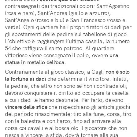
contrassegnati dai tradizionali colori: Sant’Agostino 
(rosa e nero), Sant’Andrea (giallo e azzurro), 
Sant’Angelo (rosso e blu) e San Francesco (rosso e 
verde). Ogni quartiere ha i propri tiratori di dadi per 
gli spostamenti delle pedine sul tabellone di gioco. 
L'obiettivo è raggiungere l’ultima casella, la numero 
54 che raffigura il santo patrono. Al quartiere 
vittorioso viene consegnato il palio, ovvero 
una 
statua in metallo dell’oca.
Contrariamente al gioco classico, a Cagli
non è solo
la fortuna ai dadi
che determina il vincitore. Infatti,
le pedine, che altro non sono se non i contradaioli,
devono conquistare il diritto ad occupare la casella
a cui i dadi le hanno destinate. Per farlo, devono
vincere delle sfide
che rispecchiano gli antichi giochi
del periodo rinascimentale: tiro alla fune, corsa, tiro
con la balestra e con l’arco, fino ad arrivare alla
corsa coi cavalli e al boscaiolo.Il giocatore che non
riesca a vincere la sfida, dovrà tornare alla sua