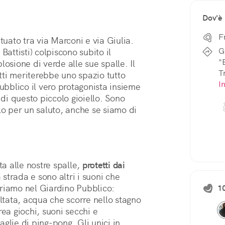
Dov'è
F
ituato tra via Marconi e via Giulia. 
G
attisti) colpiscono subito il 
"
osione di verde alle sue spalle. Il 
Tr
 meriterebbe uno spazio tutto 
I
ubblico il vero protagonista insieme 
 di questo piccolo gioiello. Sono 
lo per un saluto, anche se siamo di 
 alle nostre spalle, 
protetti dai 
 strada e sono altri i suoni che 
iamo nel Giardino Pubblico: 
1
ltata, acqua che scorre nello stagno 
ea giochi, suoni secchi e 
glie di ping-pong. Gli unici in 