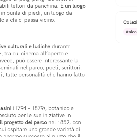
abili lettori da panchina. È 
un luogo 
 in punta di piedi, un luogo da 
o a chi ci passa vicino.
Collez
#alco
tive culturali e ludiche
durante
, tra cui cinema all’aperto e
invece, può essere interessante la
minati nel parco, poeti, scrittori,
ri, tutte personalità che hanno fatto
asini
(1794 – 1879), botanico e
ciuto per le sue iniziative in
il progetto del parco
nel 1852, con
 cui ospitare una grande varietà di
 un enorme successo al punto che il