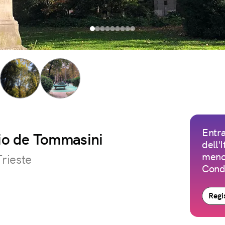
Entra
zio de Tommasini
dell'
meno 
Trieste
Condi
Regis