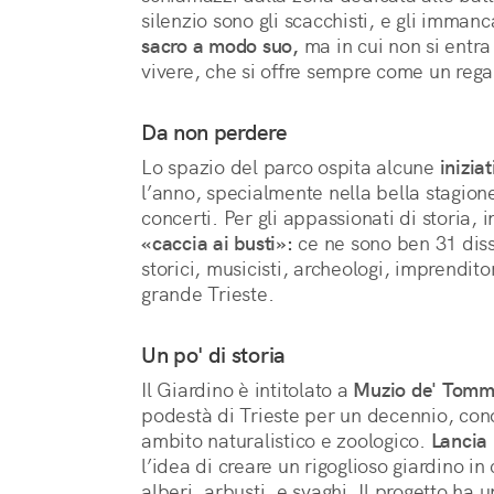
silenzio sono gli scacchisti, e gli immanc
sacro a modo suo,
 ma in cui non si entra
vivere, che si offre sempre come un regal
Da non perdere
Lo spazio del parco ospita alcune
inizia
l’anno, specialmente nella bella stagione
concerti. Per gli appassionati di storia, 
«caccia ai busti»:
ce ne sono ben 31 disse
storici, musicisti, archeologi, imprendito
grande Trieste.
Un po' di storia
Il Giardino è intitolato a
Muzio de' Tomm
podestà di Trieste per un decennio, conos
ambito naturalistico e zoologico.
Lancia 
l’idea di creare un rigoglioso giardino in
alberi, arbusti, e svaghi. Il progetto ha