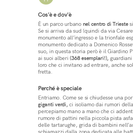
Cos'è e dov'è
È un parco urbano 
nel centro di Trieste
 s
Se si arriva da sud (quindi da via Cesare B
monumento all’ingresso e la trionfale espl
monumento dedicato a Domenico Rossetti
suo, in questa storia però è il Giardino P
ai suoi alberi 
(368 esemplari!),
 guardiani
loro che ci invitano ad entrare, anche so
fretta.
Perché è speciale
Entriamo. Come se si chiudesse una porta
giganti verdi,
 ci isoliamo dai rumori della
percepiamo mano a mano che ci addentr
rumore di pattini nella piccola pista asfa
delle tartarughe, grida di bambini nell’ar
schiamazzi dalla zona dedicata alle batta