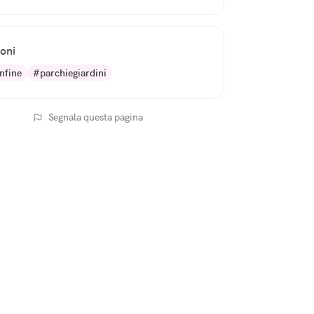
ioni
nfine
#parchiegiardini
Segnala questa pagina