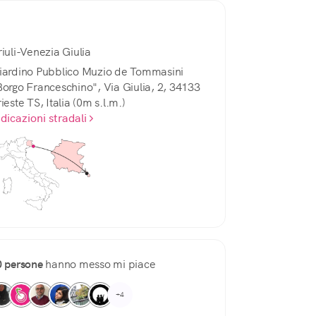
riuli-Venezia Giulia
iardino Pubblico Muzio de Tommasini
Borgo Franceschino", Via Giulia, 2, 34133
ieste TS, Italia (0m s.l.m.)
ndicazioni stradali
0 persone
hanno messo mi piace
+4