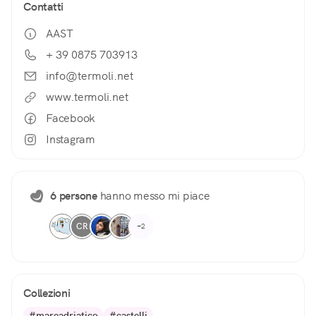
Contatti
AAST
+ 39 0875 703913
info@termoli.net
www.termoli.net
Facebook
Instagram
6 persone
hanno messo mi piace
CR
+2
Collezioni
#mareadriatico
#castelli