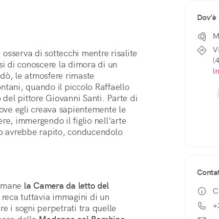
Dov'è
M
V
i osserva di sottecchi mentre risalite 
(
si di conoscere la dimora di un 
I
dò, le atmosfere rimaste 
tani, quando il piccolo Raffaello 
 del pittore Giovanni Santi. Parte di 
ove egli creava sapientemente le 
e, immergendo il figlio nell’arte 
lo avrebbe rapito, conducendolo 
Contat
imane 
la Camera da letto del 
C
 reca tuttavia immagini di un 
+
e i sogni perpetrati tra quelle 