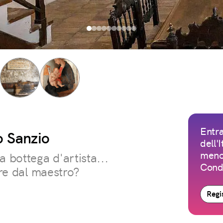
Entra
lo Sanzio
dell'
meno 
bottega d'artista...
Condi
are dal maestro?
Regis