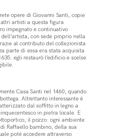
rete opere di Giovanni Santi, copie
ltri artisti a questa figura
oro impegnato e continuativo
 dell’artista, con sede proprio nella
azie al contributo del collezionista
a parte di essa era stata acquisita
35: egli restaurò l’edificio e scelse
gibile.
almente Casa Santi nel 1460, quando
 bottega. Altrettanto interessante è
terizzato dal soffitto in legno a
cinquecentesco in pietra locale. E
 sottoportico, il pozzo: ogni ambiente
 di Raffaello bambino, della sua
uale poté accedere attraverso