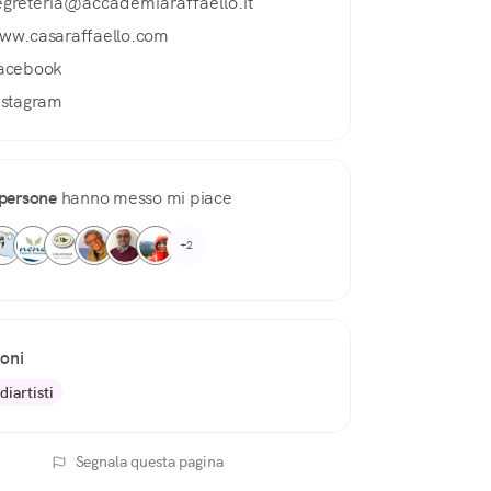
egreteria@accademiaraffaello.it
ww.casaraffaello.com
acebook
nstagram
persone
hanno messo mi piace
+2
ioni
iartisti
Segnala questa pagina