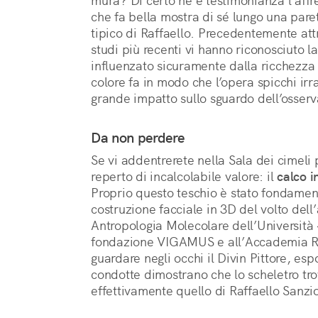
mura? Di certo ne è testimonianza l’affr
che fa bella mostra di sé lungo una pare
tipico di Raffaello. Precedentemente attr
studi più recenti vi hanno riconosciuto la
influenzato sicuramente dalla ricchezza c
colore fa in modo che l’opera spicchi irr
grande impatto sullo sguardo dell’osserv
Da non perdere
Se vi addentrerete nella Sala dei cimeli
reperto di incalcolabile valore: il
calco i
Proprio questo teschio è stato fondament
costruzione facciale in 3D del volto dell’
Antropologia Molecolare dell’Università 
fondazione VIGAMUS e all’Accademia Raf
guardare negli occhi il Divin Pittore, es
condotte dimostrano che lo scheletro tr
effettivamente quello di Raffaello Sanz