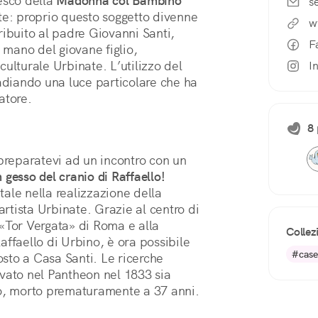
esco della 
Madonna col Bambino
s
te: proprio questo soggetto divenne 
w
ibuito al padre Giovanni Santi, 
F
 mano del giovane figlio, 
ulturale Urbinate. L’utilizzo del 
I
adiando una luce particolare che ha 
atore.
8 
 preparatevi ad un incontro con un
n gesso del cranio di Raffaello!
ale nella realizzazione della
artista Urbinate. Grazie al centro di
«Tor Vergata» di Roma e alla
Collez
faello di Urbino, è ora possibile
#cased
posto a Casa Santi. Le ricerche
ovato nel Pantheon nel 1833 sia
io, morto prematuramente a 37 anni.