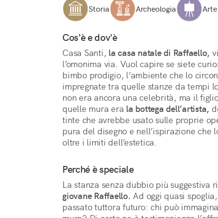
Storia
Archeologia
Arte
Cos'è e dov'è
Casa Santi, 
la casa natale di Raffaello,
 v
l’omonima via. Vuol capire se siete curio
bimbo prodigio, l’ambiente che lo circon
impregnate tra quelle stanze da tempi lon
non era ancora una celebrità, ma il figlio
quelle mura era 
la bottega dell’artista,
 d
tinte che avrebbe usato sulle proprie oper
pura del disegno e nell’ispirazione che 
oltre i limiti dell’estetica.
Perché è speciale
La stanza senza dubbio più suggestiva r
giovane Raffaello.
 Ad oggi quasi spoglia,
passato tuttora futuro: chi può immaginar