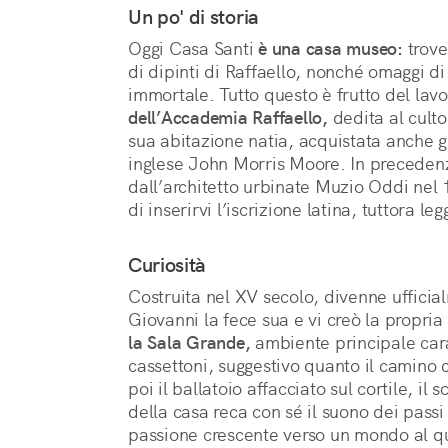
Un po' di storia
Oggi Casa Santi
è una casa museo:
trove
di dipinti di Raffaello, nonché omaggi di a
immortale. Tutto questo è frutto del lav
dell’Accademia Raffaello,
dedita al culto
sua abitazione natia, acquistata anche gr
inglese John Morris Moore. In precedenz
dall’architetto urbinate Muzio Oddi nel 16
di inserirvi l’iscrizione latina, tuttora leg
Curiosità
Costruita nel XV secolo, divenne uffici
Giovanni la fece sua e vi creò la propria
la Sala Grande,
ambiente principale carat
cassettoni, suggestivo quanto il camino 
poi il ballatoio affacciato sul cortile, il
della casa reca con sé il suono dei passi
passione crescente verso un mondo al q