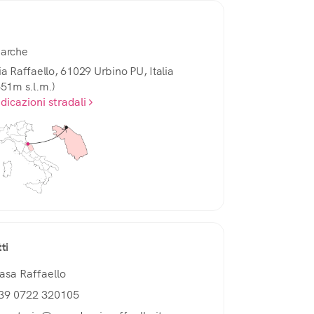
arche
ia Raffaello, 61029 Urbino PU, Italia
451m s.l.m.)
ndicazioni stradali
ti
asa Raffaello
39 0722 320105