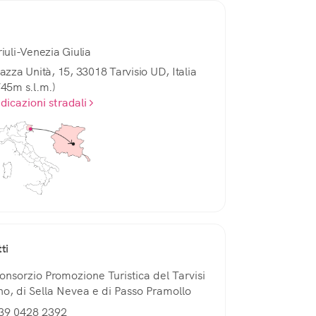
riuli-Venezia Giulia
iazza Unità, 15, 33018 Tarvisio UD, Italia
745m s.l.m.)
ndicazioni stradali
ti
onsorzio Promozione Turistica del Tarvisi
no, di Sella Nevea e di Passo Pramollo
39 0428 2392