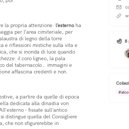
o, poi.
c
w
re la propria attenzione:
l’esterno
ha
eggia per l’area cimiteriale, per
balaustra di legno della torre
8 
a e riflessioni mistiche sulla vita e
ca, che si inonda di luce quando
hezze: il coro ligneo, la pala
esco del tabernacolo… immagini e
zione affascina credenti e non.
Collez
#alco
estive, a partire da quelle di epoca
lla dedicata alla dinastia von
l'esterno - fissate sull'antico
 si distingue quella del Consigliere
ra, che non sfigurerebbe in