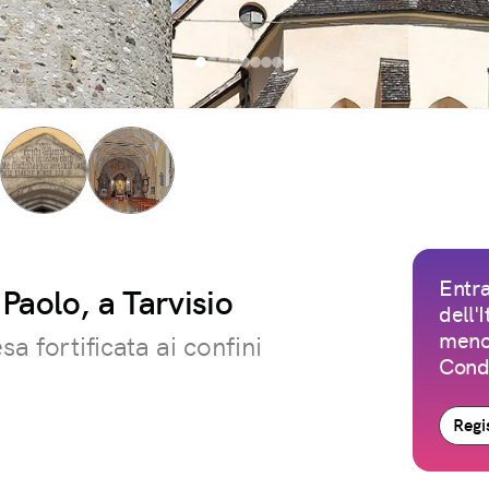
Entra
 Paolo, a Tarvisio
dell'
meno 
sa fortificata ai confini
Condi
Regis