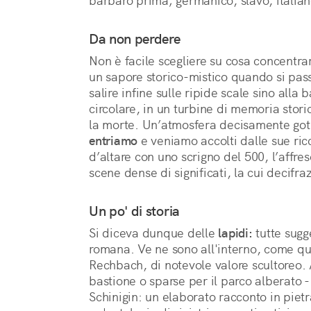
barbaro prima; germanico, slavo, italian
Da non perdere
Non è facile scegliere su cosa concentra
un sapore storico-mistico quando si pass
salire infine sulle ripide scale sino alla 
circolare, in un turbine di memoria storic
la morte. Un’atmosfera decisamente goti
entriamo
e veniamo accolti dalle sue ricc
d’altare con uno scrigno del 500, l’affr
scene dense di significati, la cui decifra
Un po' di storia
Si diceva dunque delle
lapidi:
tutte sugg
romana. Ve ne sono all'interno, come que
Rechbach, di notevole valore scultoreo. Al
bastione o sparse per il parco alberato -
Schinigin: un elaborato racconto in piet