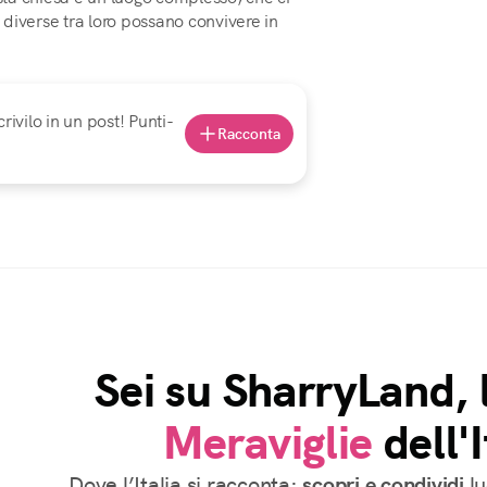
diverse tra loro possano convivere in
rivilo in un post! Punti-
Racconta
Sei su SharryLand, 
Meraviglie
dell'I
Dove l’Italia si racconta:
scopri e condividi
lu