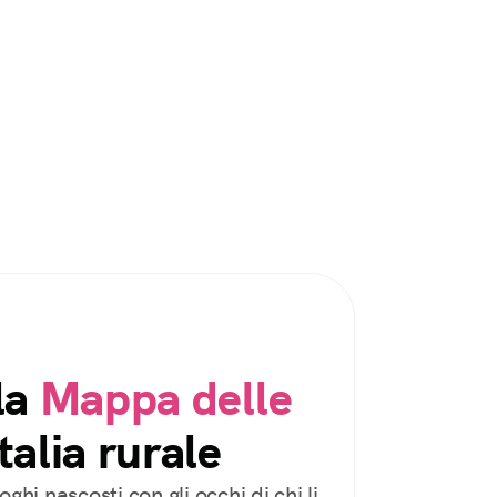
la
Mappa delle
talia rurale
oghi nascosti con gli occhi di chi li