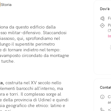
Storia
Dov'è
F
P
Un fascino particolare e austero, si sprigiona da questo edificio dalla 
(
sso militar-difensivo. Staccandosi 
I
hiassoso, qui, sprofondiamo nel 
ungo il superstite perimetro 
e di tornare indietro nel tempo: 
l'avamposto circondato da montagne 
e turche.
ta,
 costruita nel XV secolo nello 
Contat
elementi barocchi all'interno, ma 
a e torri. Il complesso sorge al 
C
e della provincia di Udine) e quindi 
a
a geografico che etnico: latino e 
+