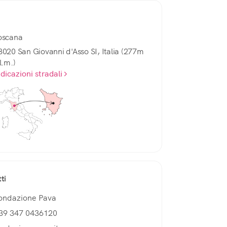
oscana
3020 San Giovanni d'Asso SI, Italia (277m
l.m.)
ndicazioni stradali
ti
ondazione Pava
39 347 0436120