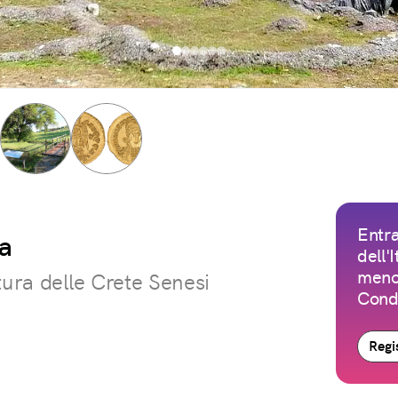
Entra
va
dell'
meno 
tura delle Crete Senesi
Condi
Regis