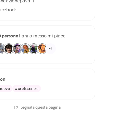
ondazionepava.it
acebook
0 persone
hanno messo mi piace
+4
ioni
ioevo
#cretesenesi
Segnala questa pagina