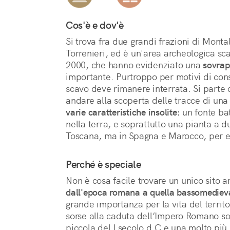
Cos'è e dov'è
Si trova fra due grandi frazioni di Monta
Torrenieri, ed è un'area archeologica sc
2000, che hanno evidenziato una 
sovrap
importante. Purtroppo per motivi di cons
scavo deve rimanere interrata. Si parte
varie caratteristiche insolite:
 un fonte ba
nella terra, e soprattutto una pianta a d
Toscana, ma in Spagna e Marocco, per 
Perché è speciale
dall'epoca romana a quella bassomediev
grande importanza per la vita del territori
sorse alla caduta dell’Impero Romano sopr
piccola del I secolo d.C e una molto più 