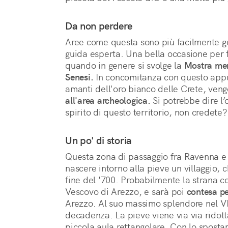
Da non perdere
Aree come questa sono più facilmente god
guida esperta. Una bella occasione per 
quando in genere si svolge la
Mostra mer
Senesi.
In concomitanza con questo appu
amanti dell'oro bianco delle Crete, ven
all'area archeologica.
Si potrebbe dire l’
spirito di questo territorio, non credete?
Un po' di storia
Questa zona di passaggio fra Ravenna e
nascere intorno alla pieve un villaggio,
fine del '700. Probabilmente la strana 
Vescovo di Arezzo, e sarà poi
contesa pe
Arezzo. Al suo massimo splendore nel V
decadenza. La pieve viene via via ridotta
piccola aula rettangolare. Con lo spostam