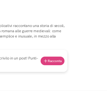
plicativi raccontano una storia di secoli,
oca romana alle guerre medievali: come
 semplice e inusuale, in mezzo alla
rivilo in un post! Punti-
Racconta