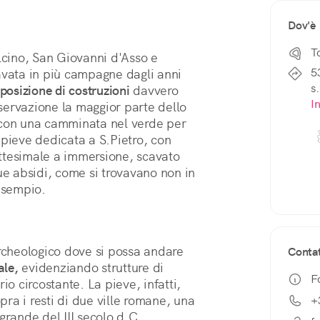
Dov'è
T
lcino, San Giovanni d'Asso e 
5
avata in più campagne dagli anni 
s.
posizione di costruzioni
 davvero 
I
ervazione la maggior parte dello 
 con una camminata nel verde per 
andare alla scoperta delle tracce di una pieve dedicata a S.Pietro, con 
ttesimale a immersione, scavato 
ue absidi, come si trovavano non in 
esempio. 
Non è cosa facile trovare un unico sito archeologico dove si possa andare 
Contat
ale,
 evidenziando strutture di 
F
o circostante. La pieve, infatti, 
a i resti di due ville romane, una 
+
grande del III secolo d.C.