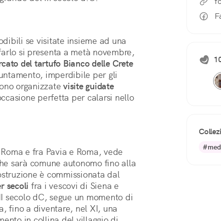
f
F
ibili se visitate insieme ad una
farlo si presenta a metà novembre,
1
cato del tartufo Bianco delle Crete
ntamento, imperdibile per gli
gono organizzate
visite guidate
occasione perfetta per calarsi nello
Collez
#med
 Roma e fra Pavia e Roma, vede
 che sarà comune autonomo fino alla
costruzione è commissionata dal
r secoli
fra i vescovi di Siena e
II secolo dC, segue un momento di
, fino a diventare, nel XI, una
ento in collina del villaggio di