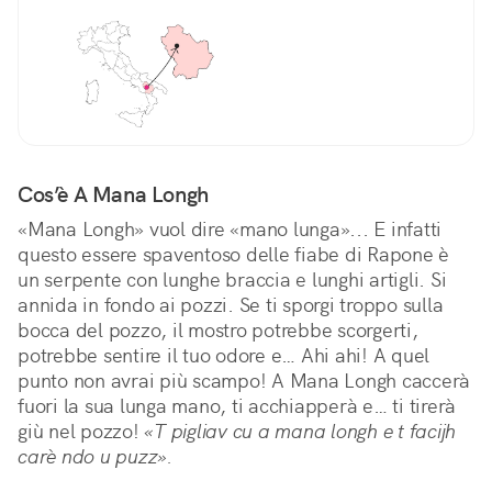
Cos’è A Mana Longh
«Mana Longh» vuol dire «mano lunga»... E infatti 
questo essere spaventoso delle fiabe di Rapone è 
un serpente con lunghe braccia e lunghi artigli. Si 
annida in fondo ai pozzi. Se ti sporgi troppo sulla 
bocca del pozzo, il mostro potrebbe scorgerti, 
potrebbe sentire il tuo odore e… Ahi ahi! A quel 
punto non avrai più scampo! A Mana Longh caccerà 
fuori la sua lunga mano, ti acchiapperà e… ti tirerà 
giù nel pozzo! 
«T pigliav cu a mana longh e t facijh 
carè ndo u puzz».