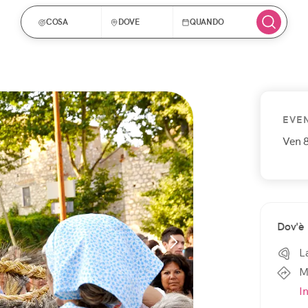
COSA
DOVE
QUANDO
EVE
Ven 8
Dov'è
L
M
I