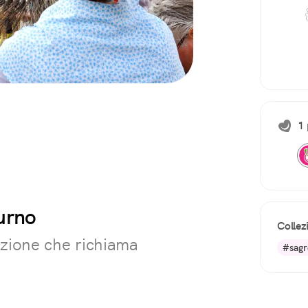
1 
urno
Collez
azione che richiama
#sagr