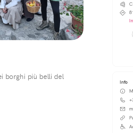
C
8
I
 borghi più belli del
Info
M
+
m
P
A