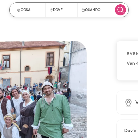
COSA
DOVE
QUANDO
EVE
Ven 4
V
Dov'è