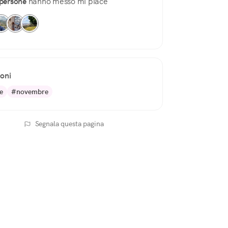
persone
hanno messo mi piace
ioni
e
#novembre
Segnala questa pagina