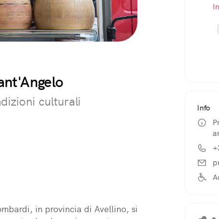
I
Sant'Angelo
izioni culturali
Info
P
a
+
p
A
mbardi, in provincia di Avellino, si 