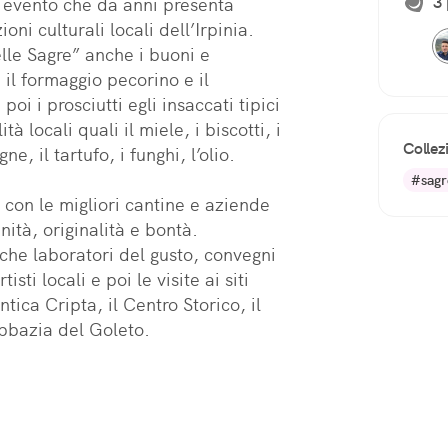
3 
n evento che da anni presenta 
ni culturali locali dell’Irpinia. 
le Sagre” anche i buoni e 
 il formaggio pecorino e il 
oi i prosciutti egli insaccati tipici 
 locali quali il miele, i biscotti, i 
Collez
e, il tartufo, i funghi, l’olio. 

#sagr
 con le migliori cantine e aziende 
nità, originalità e bontà. 
che laboratori del gusto, convegni 
isti locali e poi le visite ai siti 
tica Cripta, il Centro Storico, il 
bbazia del Goleto.