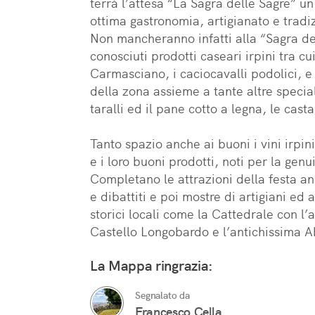
terrà l’attesa “La Sagra delle Sagre” u
ottima gastronomia, artigianato e tradizio
Non mancheranno infatti alla “Sagra del
conosciuti prodotti caseari irpini tra cui
Carmasciano, i caciocavalli podolici, e  p
della zona assieme a tante altre specialità
taralli ed il pane cotto a legna, le castagn
Tanto spazio anche ai buoni i vini irpini
e i loro buoni prodotti, noti per la genui
Completano le attrazioni della festa an
e dibattiti e poi mostre di artigiani ed art
storici locali come la Cattedrale con l’an
Castello Longobardo e l’antichissima A
La Mappa ringrazia:
Segnalato da
Francesco Cella