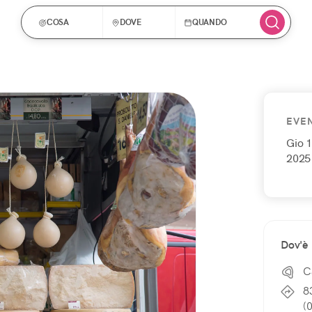
COSA
DOVE
QUANDO
EVE
Gio 
2025
Dov'è
C
8
(