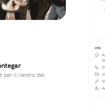
Info
A
r
ontegar
0
 per il rientro del
i
Si
A