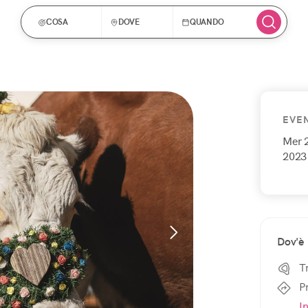
COSA
DOVE
QUANDO
EVE
Mer 
2023
Dov'è
T
P
I