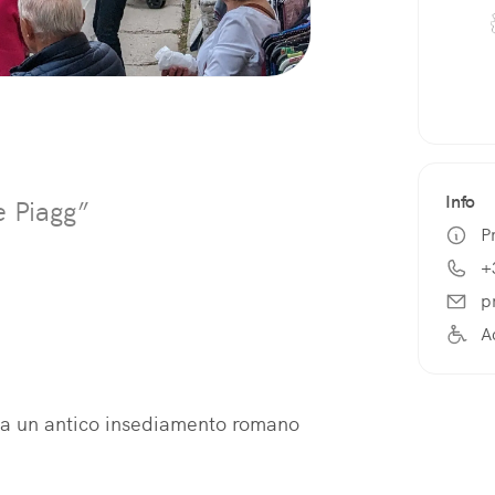
Info
e Piagg”
P
+
p
A
da un antico insediamento romano 