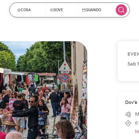
COSA
DOVE
QUANDO
EVE
Sab 
Dov'è
M
6
I