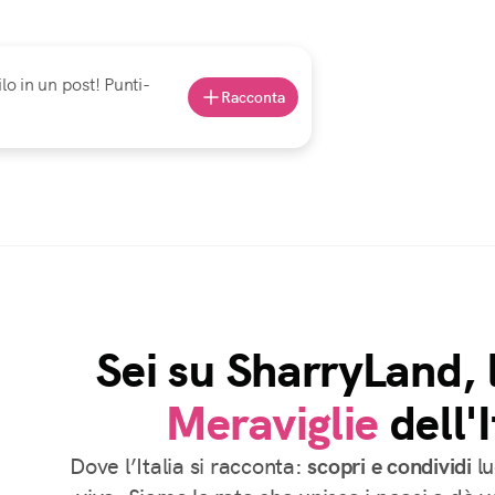
lo in un post! Punti-
Racconta
Sei su SharryLand, 
Meraviglie
dell'I
Dove l’Italia si racconta:
scopri e condividi
lu