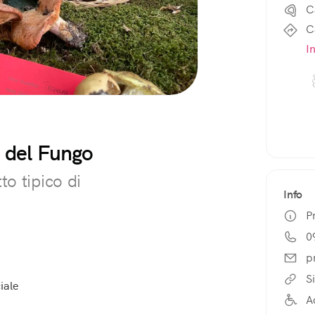
C
C
I
 del Fungo
to tipico di
Info
P
0
p
S
iale
A