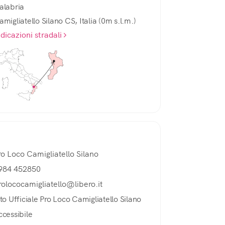
alabria
amigliatello Silano CS, Italia (0m s.l.m.)
ndicazioni stradali
ro Loco Camigliatello Silano
984 452850
rolococamigliatello@libero.it
ito Ufficiale Pro Loco Camigliatello Silano
ccessibile