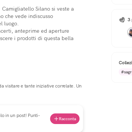
 Camigliatello Silano si veste a 
no che vede indiscusso 
3 
l luogo.

certi, anteprime ed aperture 
ere i prodotti di questa bella 
Collez
#sagr
 visitare e tante iniziative correlate. Un
lo in un post! Punti-
Racconta