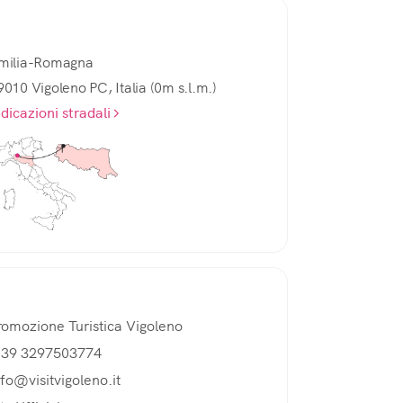
milia-Romagna
9010 Vigoleno PC, Italia (0m s.l.m.)
ndicazioni stradali
romozione Turistica Vigoleno
 39 3297503774
nfo@visitvigoleno.it