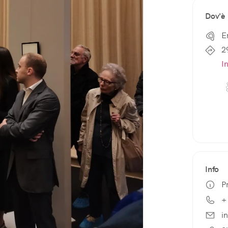
Dov'è
E
2
I
Info
P
+
i