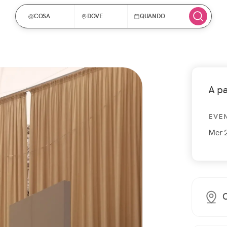
COSA
DOVE
QUANDO
A p
EVE
Mer 
O