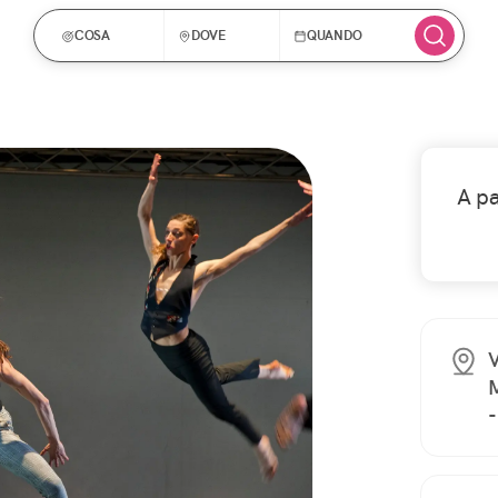
COSA
DOVE
QUANDO
A p
V
M
-