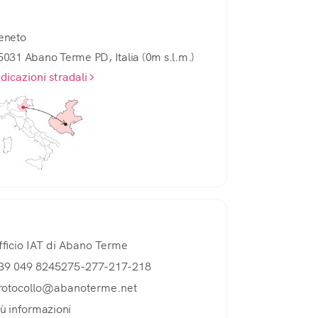
eneto
5031 Abano Terme PD, Italia (0m s.l.m.)
ndicazioni stradali
Ufficio IAT di Abano Terme
+39 049 8245275-277-217-218
rotocollo@abanoterme.net
iù informazioni