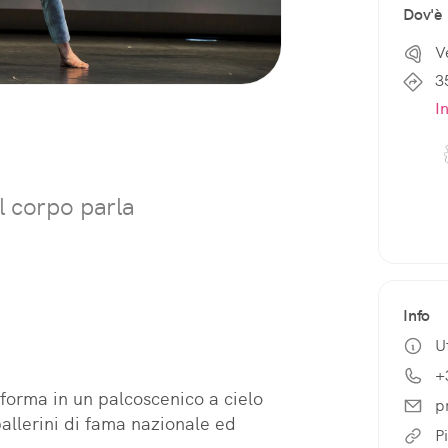
Dov'è
V
3
I
 corpo parla
Info
forma in un palcoscenico a cielo 
p
ballerini di fama nazionale ed 
P