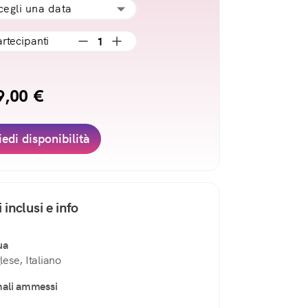
cegli una data
artecipanti
1
9,00 €
iedi disponibilità
i inclusi e info
ua
lese, Italiano
ali ammessi