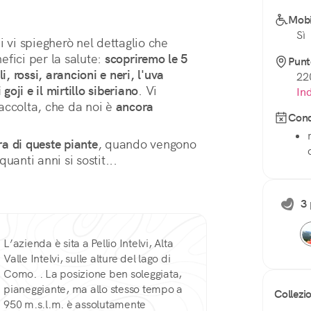
Mobi
Sì
 vi spiegherò nel dettaglio che 
efici per la salute: 
scopriremo le 5 
Punt
li, rossi, arancioni e neri, l'uva 
220
goji e il mirtillo siberiano
. Vi 
Ind
accolta, che da noi è 
ancora 
Cond
ra di queste piante
, quando vengono 
anti anni si sostit...
3 
L’azienda è sita a Pellio Intelvi, Alta
Valle Intelvi, sulle alture del lago di
Como. . La posizione ben soleggiata,
pianeggiante, ma allo stesso tempo a
Collezi
950 m.s.l.m. è assolutamente