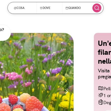
COSA
DOVE
QUANDO
o?
Un'e
fila
nell
Visita
pregia
Pell
1 o
Deg