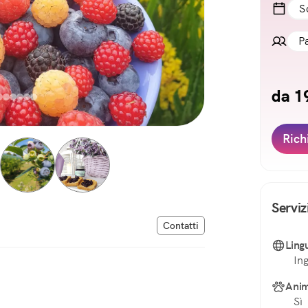
S
P
da 1
Rich
Serviz
Contatti
Ling
Ing
Anim
Sì