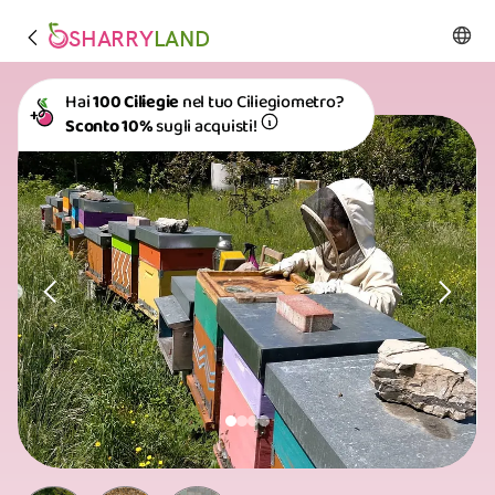
SHARRY
LAND
Hai
100 Ciliegie
nel tuo Ciliegiometro?
Sconto 10%
sugli acquisti!