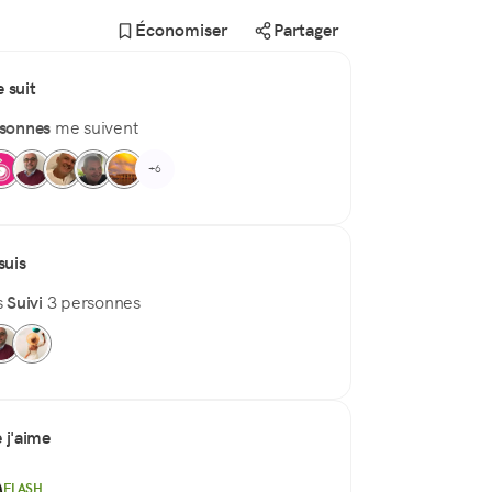
Économiser
Partager
 suit
rsonnes
me suivent
+6
suis
s
Suivi
3 personnes
 j'aime
FLASH