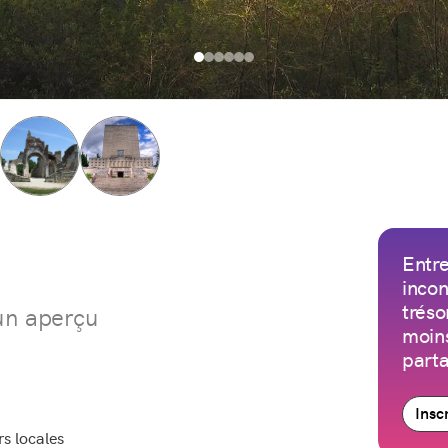
Entre
incon
tréso
 un aperçu
moins
parta
Insc
s locales