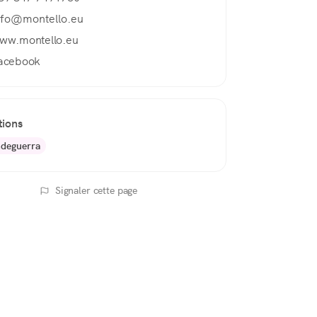
nfo@montello.eu
ww.montello.eu
acebook
tions
deguerra
Signaler cette page