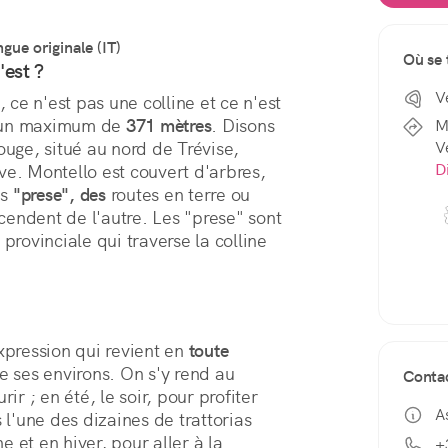
ngue originale (IT)
Où se 
'est ?
V
ce n'est pas une colline et ce n'est 
 un maximum de 
371 mètres
. Disons 
M
V
rouge, situé au nord de Trévise, 
D
ve. Montello est couvert d'arbres, 
s 
"prese", des
 routes en terre ou 
endent de l'autre. Les "prese" sont 
 provinciale qui traverse la colline 
xpression qui revient en 
toute 
e ses environs. On s'y rend au 
Conta
ir ; en été, le soir, pour profiter 
A
'une des dizaines de trattorias 
 et en hiver, pour aller à la 
+