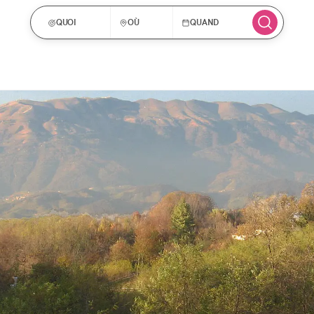
QUOI
OÙ
QUAND