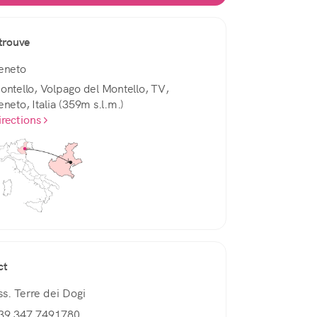
trouve
eneto
ontello, Volpago del Montello, TV,
eneto, Italia (359m s.l.m.)
irections
ct
ss. Terre dei Dogi
39 347 7491780