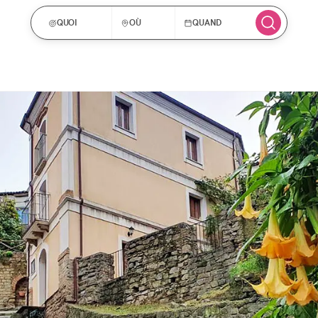
QUOI
OÙ
QUAND