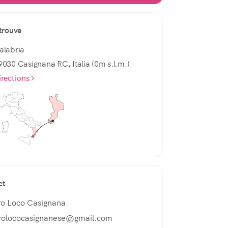
trouve
alabria
9030 Casignana RC, Italia (0m s.l.m.)
irections
ct
ro Loco Casignana
rolococasignanese@gmail.com