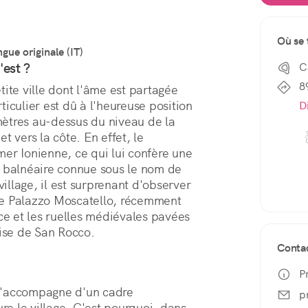
Où se 
ngue originale (IT)
'est ?
C
8
L'ancien village de Casignana est une petite ville dont l'âme est partagée 
ticulier est dû à l'heureuse position 
D
 mètres au-dessus du niveau de la 
et vers la côte. En effet, le 
er Ionienne, ce qui lui confère une 
place de choix dans la splendide station balnéaire connue sous le nom de 
illage, il est surprenant d'observer 
e Palazzo Moscatello, récemment 
ce et les ruelles médiévales pavées 
glise de San Rocco.
Conta
P
s'accompagne d'un cadre 
p
ure le village. C'est pourquoi, dans 