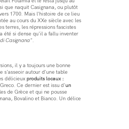
elait Potamia et le resta jusqu'au
si que naquit Casignana, ou plutôt
rs 1700. Mais l'histoire de ce lieu
ée au cours du XXe siècle avec les
s terres, les répressions fascistes
a été si dense qu'il a fallu inventer
i di Casignana"
.
sions, il y a toujours une bonne
de s'asseoir autour d'une table
les délicieux
produits locaux :
Greco. Ce dernier est issu d'
un
cles de Grèce et qui ne pousse
gnana, Bovalino et Bianco. Un délice