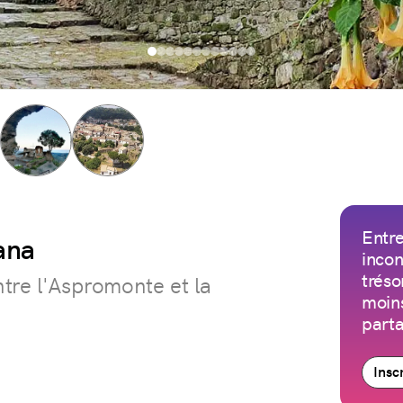
Entre
ana
incon
tréso
tre l'Aspromonte et la
moins
parta
Insc