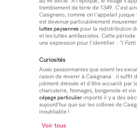
au 9e siècle. À l'époque, le village s'app
tremblement de terre de 1349. C'est ain
Casignano, comme on l'appelait jusque ve
est devenue particulièrement mouvement
luttes paysannes
pour la redistribution de
et les luttes antifascistes. Cette période 
une expression pour l'identifier :
"I Fatt
Curiosités
Aussi passionnantes que soient les excur
raison de revenir à Casignana : il suffit 
joliment dressée et d'être accueilli par 
charcuterie, fromages, bergamote et vin 
cépage particulier
importé il y a des siè
aujourd'hui que sur les collines de Casi
inoubliable !
Voir tous