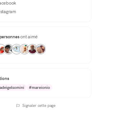
acebook
nstagram
personnes
ont aimé
tions
adeigelsomini
#mareionio
Signaler cette page