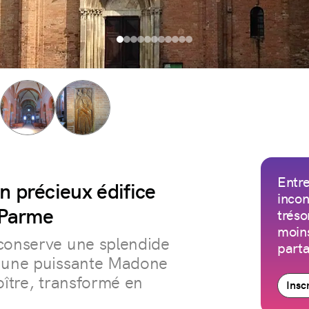
Entre
n précieux édifice
incon
 Parme
tréso
moins
 conserve une splendide
parta
c une puissante Madone
oître, transformé en
Insc