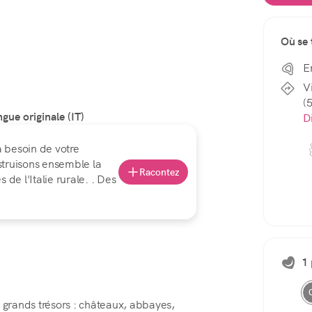
Où se 
E
V
(
ngue originale (IT)
D
 a besoin de votre
struisons ensemble la
Racontez
e l'Italie rurale. . Des
1
e grands trésors : châteaux, abbayes,