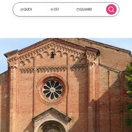
QUOI
OÙ
QUAND