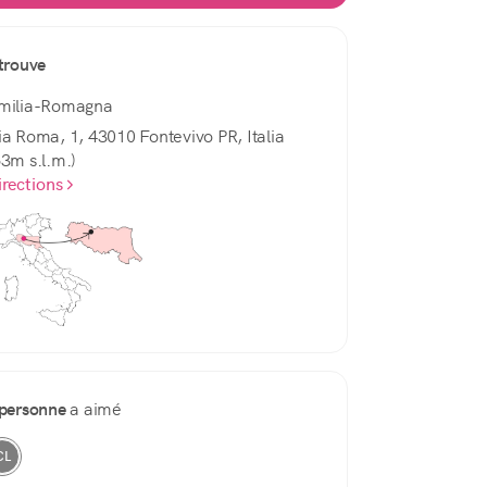
trouve
milia-Romagna
ia Roma, 1, 43010 Fontevivo PR, Italia
53m s.l.m.)
irections
 personne
a aimé
CL