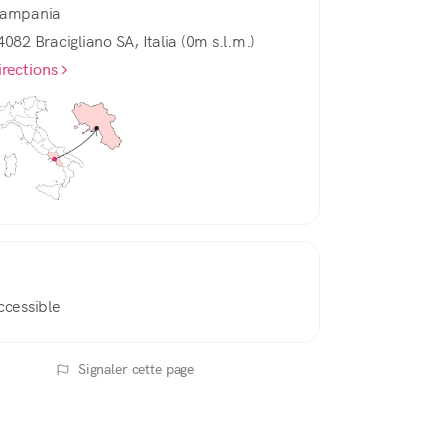
ampania
4082 Bracigliano SA, Italia (0m s.l.m.)
irections
ccessible
Signaler cette page