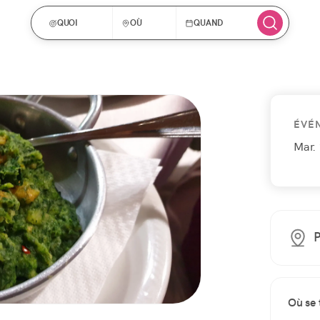
QUOI
OÙ
QUAND
ÉVÉ
Mar. 
P
Où se 