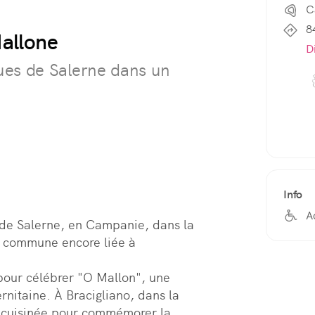
C
8
Mallone
D
ues de Salerne dans un
Info
A
 de Salerne, en Campanie, dans la 
e commune encore liée à 
our célébrer "O Mallon", une 
rnitaine. À Bracigliano, dans la 
t cuisinée pour commémorer la 