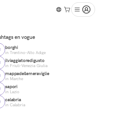
htags en vogue
borghi
in Trentino-Alto Adige
ilviaggiatoredigusto
in Friuli-Venezia Giulia
mappadellemeraviglie
in Marche
sapori
in Lazio
calabria
in Calabria