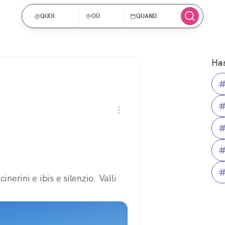
QUOI
OÙ
QUAND
Has
nerini e ibis e silenzio. Valli 