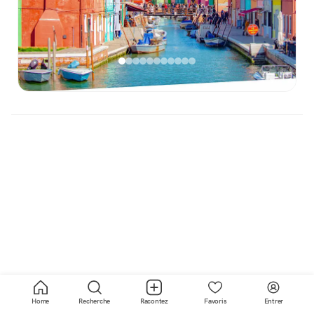
Home
Recherche
Racontez
Favoris
Entrer