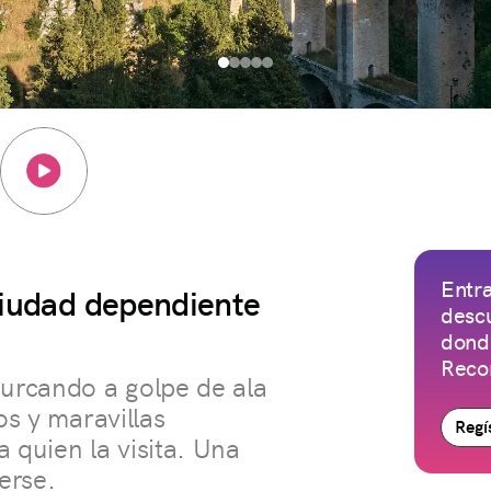
Entra
ciudad dependiente
descu
donde
Reco
surcando a golpe de ala
os y maravillas
Regís
 quien la visita. Una
erse.