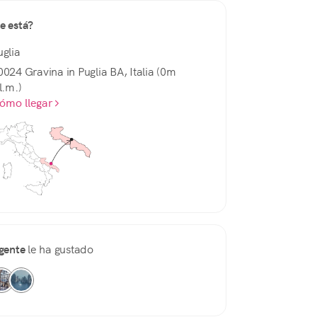
e está?
uglia
0024 Gravina in Puglia BA, Italia (0m
l.m.)
ómo llegar
gente
le ha gustado