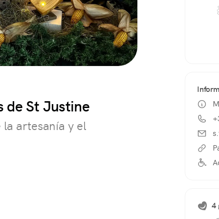
Infor
 de St Justine
M
+
 la artesanía y el
s
P
A
4 