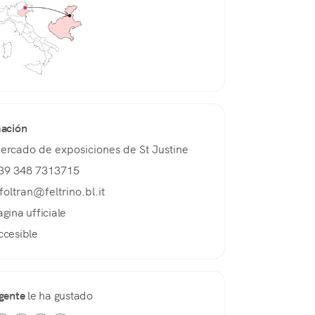
mación
ercado de exposiciones de St Justine
39 348 7313715
.foltran@feltrino.bl.it
agina ufficiale
ccesible
gente
le ha gustado