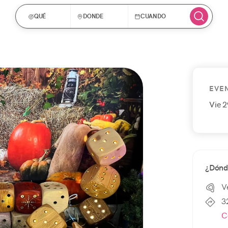
QUÉ
DONDE
CUANDO
EVE
Vie 
¿Dónd
V
3
C