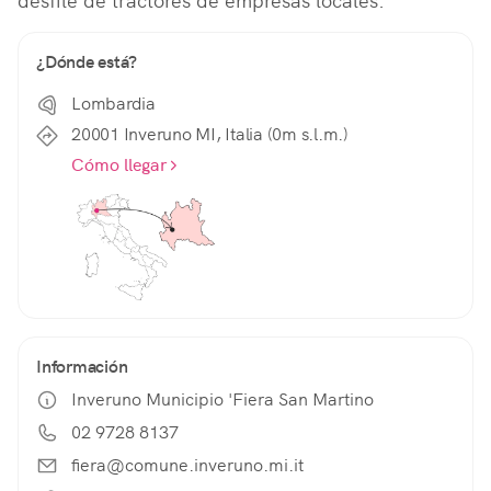
desfile de tractores de empresas locales.
¿Dónde está?
Lombardia
20001 Inveruno MI, Italia (0m s.l.m.)
Cómo llegar
Información
Inveruno Municipio 'Fiera San Martino
02 9728 8137
fiera@comune.inveruno.mi.it