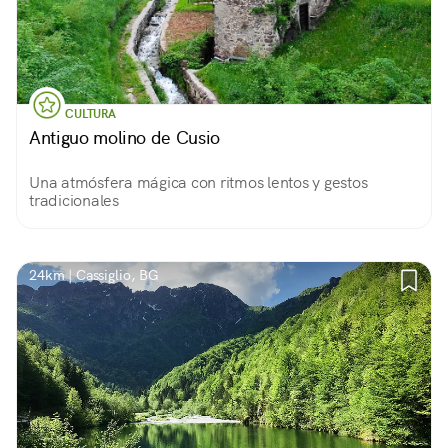
CULTURA
Antiguo molino de Cusio
Una atmósfera mágica con ritmos lentos y gestos
tradicionales
24km | Cassiglio, BG