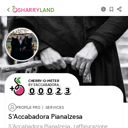
SHARRY
LAND
CHERRY-O-METER
BY S'ACCABADORA
PIANALZESA
PROFILE PRO } SERVICES
S'Accabadora Pianalzesa
S'Accabadora Pianalzesa, raffigurazione