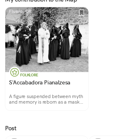
Flussio, OR
FOLKLORE
S'Accabadora Pianalzesa
A figure suspended between myth
and memory is reborn as a mask
of Sardinian tradition
Post