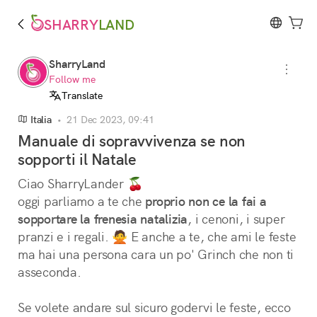
SHARRY
LAND
SharryLand
Follow me
Translate
Italia
•
21 Dec 2023, 09:41
Manuale di sopravvivenza se non
sopporti il Natale
Ciao SharryLander 🍒
oggi parliamo a te che 
proprio non ce la fai a
sopportare la frenesia natalizia
, i cenoni, i super 
pranzi e i regali. 🙅 E anche a te, che ami le feste 
ma hai una persona cara un po' Grinch che non ti 
asseconda. 
Se volete andare sul sicuro godervi le feste, ecco