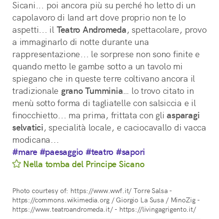
Sicani... poi ancora più su perché ho letto di un 
capolavoro di land art dove proprio non te lo 
aspetti... il 
Teatro Andromeda
, spettacolare, provo 
a immaginarlo di notte durante una 
rappresentazione... le sorprese non sono finite e 
quando metto le gambe sotto a un tavolo mi 
spiegano che in queste terre coltivano ancora il 
tradizionale 
grano Tumminia
… lo trovo citato in 
menù sotto forma di tagliatelle con salsiccia e il 
finocchietto... ma prima, frittata con gli 
asparagi
selvatici
, specialità locale, e caciocavallo di vacca 
modicana...
#mare
#paesaggio
#teatro
#sapori
Nella tomba del Principe Sicano
Photo courtesy of: https://www.wwf.it/ Torre Salsa -
https://commons.wikimedia.org / Giorgio La Susa / MinoZig -
https://www.teatroandromeda.it/ - https://livingagrigento.it/