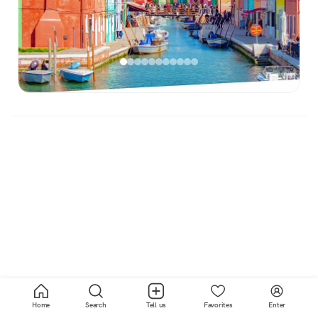
Home
Search
Tell us
Favorites
Enter