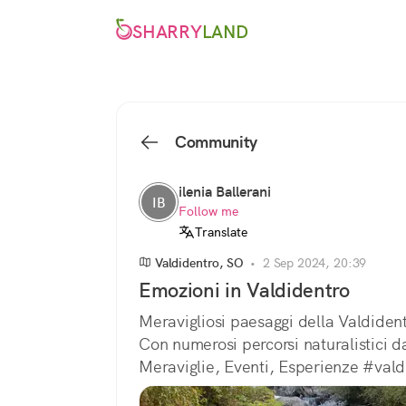
SHARRY
LAND
Community
ilenia Ballerani
IB
Follow me
Translate
Valdidentro, SO
•
2 Sep 2024, 20:39
Emozioni in Valdidentro
Meravigliosi paesaggi della Valdident
Con numerosi percorsi naturalistici da 
Meraviglie, Eventi, Esperienze #vald