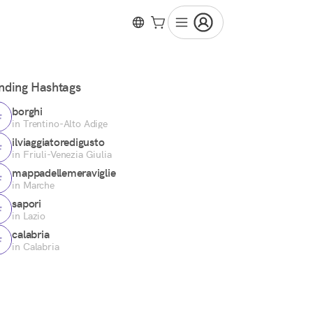
nding Hashtags
borghi
in Trentino-Alto Adige
ilviaggiatoredigusto
in Friuli-Venezia Giulia
mappadellemeraviglie
in Marche
sapori
in Lazio
calabria
in Calabria