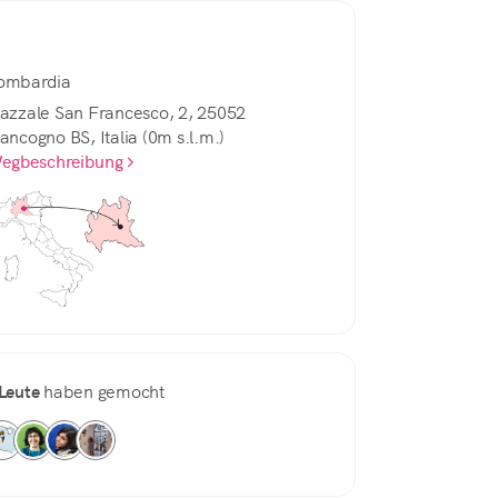
ombardia
iazzale San Francesco, 2, 25052
iancogno BS, Italia (0m s.l.m.)
egbeschreibung
Leute
haben gemocht