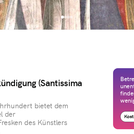
Betre
kündigung (Santissima
unen
finde
weni
hrhundert bietet dem
l der
Kost
Fresken des Künstlers
.