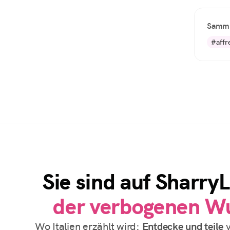
Samml
#affr
Sie sind auf Sharry
der verbogenen W
Wo Italien erzählt wird:
Entdecke und teile
v