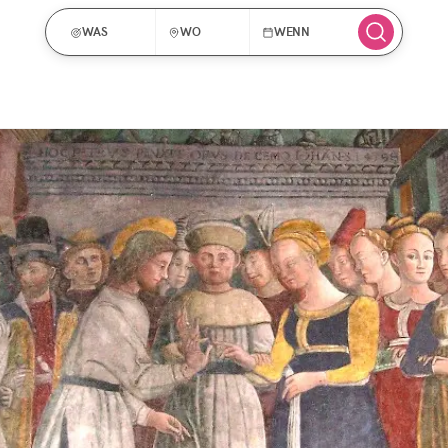
WAS
WO
WENN