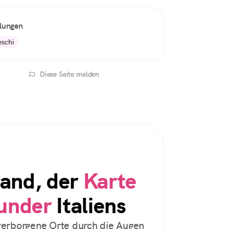
ungen
eschi
Diese Seite melden
Land, der
Karte
under
Italiens
erborgene Orte durch die Augen