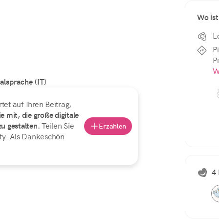
Wo ist
L
P
P
W
alsprache (IT)
et auf Ihren Beitrag,
e mit, die große digitale
u gestalten.
Teilen Sie
Erzählen
ty. Als Dankeschön
4 