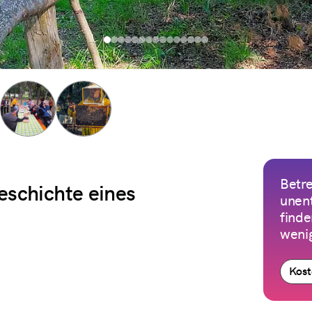
Betre
eschichte eines
unen
finde
weni
Kost