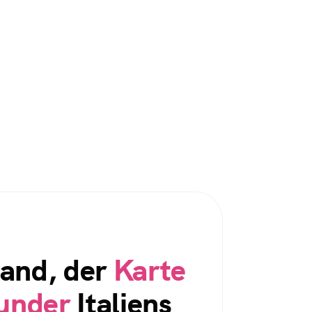
Land, der
Karte
under
Italiens