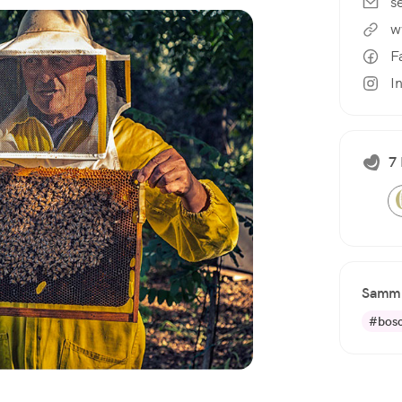
s
w
F
I
7 
Samml
#bos