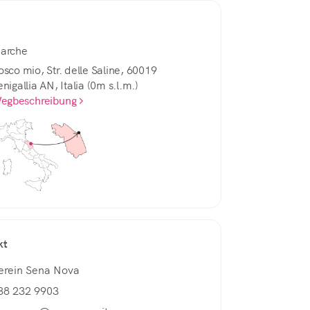
arche
osco mio, Str. delle Saline, 60019
nigallia AN, Italia (0m s.l.m.)
egbeschreibung
kt
erein Sena Nova
38 232 9903