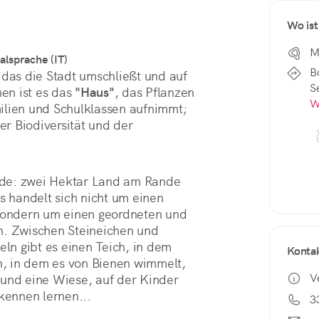
Wo ist
M
alsprache (IT)
B
 das die Stadt umschließt und auf 
Se
n ist es das 
"Haus"
, das Pflanzen 
W
ilien und Schulklassen aufnimmt; 
r Biodiversität und der 
rde: zwei Hektar Land am Rande 
s handelt sich nicht um einen 
ondern um einen geordneten und 
n. Zwischen Steineichen und 
n gibt es einen Teich, in dem 
Konta
, in dem es von Bienen wimmelt, 
V
 und eine Wiese, auf der Kinder 
ennen lernen... 
3