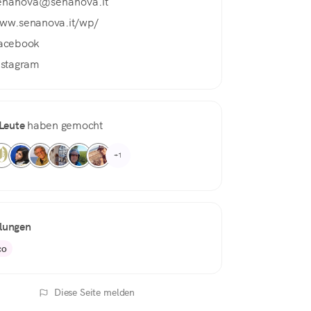
enanova@senanova.it
ww.senanova.it/wp/
acebook
nstagram
Leute
haben gemocht
+1
ungen
co
Diese Seite melden