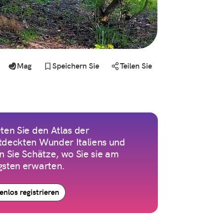
Mag
Speichern Sie
Teilen Sie
ten Sie den Atlas der
tdeckten Wunder Italiens und
n Sie Schätze, wo Sie sie am
gsten erwarten.
enlos registrieren