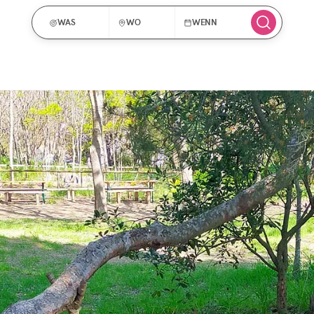
WAS
WO
WENN