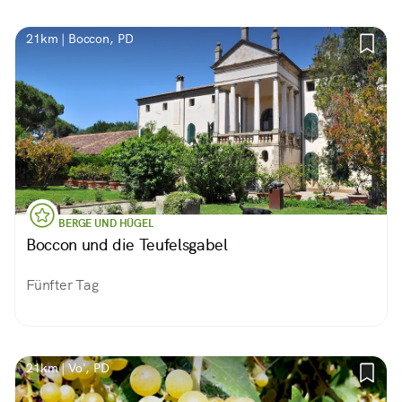
21km | Boccon, PD
BERGE UND HÜGEL
Boccon und die Teufelsgabel
Fünfter Tag
21km | Vo', PD