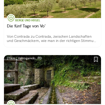
BERGE UND HÜGEL
Die fünf Tage von Vo'
Von Contrada zu Contrada, zwischen Landschaften
und Geschmäckern, wie man in der richtigen Stimmung
zum Gipfel der Euganeischen Hügel aufsteigt: m 601,
ach was!
21km | Valnogaredo, PD