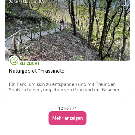
26km | Gaiano, SA
BLITZLICHT
Naturgebiet "Frassineto
Ein Park, um sich zu entspannen und mit Freunden
Spaß zu haben, umgeben von Grün und mit Bäuchen
voller Köstlichkeiten, die man vor Ort grillen oder von zu
Hause für ein schönes Picknick mitbringen kann.
12
von 71
Mehr anzeigen