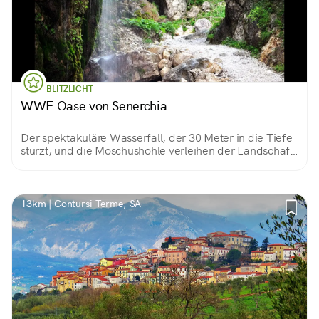
BLITZLICHT
WWF Oase von Senerchia
Der spektakuläre Wasserfall, der 30 Meter in die Tiefe
stürzt, und die Moschushöhle verleihen der Landschaft
einen surrealen Touch und machen sie zu einem
Märchen. Die Oase Senerchia ist eines der
eindrucksvollsten Wunder Irpiniens
13km | Contursi Terme, SA