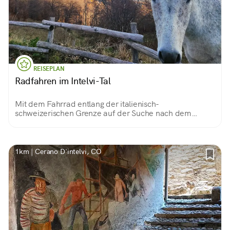
REISEPLAN
Radfahren im Intelvi-Tal
Mit dem Fahrrad entlang der italienisch-
schweizerischen Grenze auf der Suche nach dem
Höhlenbären
1km | Cerano D'intelvi, CO