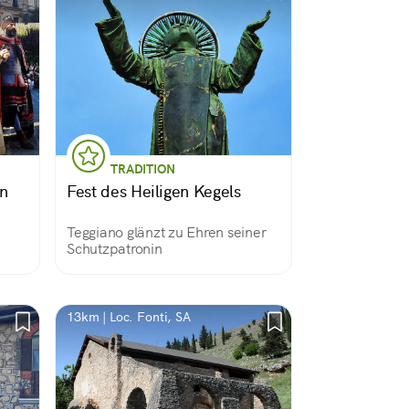
TRADITION
in
Fest des Heiligen Kegels
Teggiano glänzt zu Ehren seiner
Schutzpatronin
13km | Loc. Fonti, SA