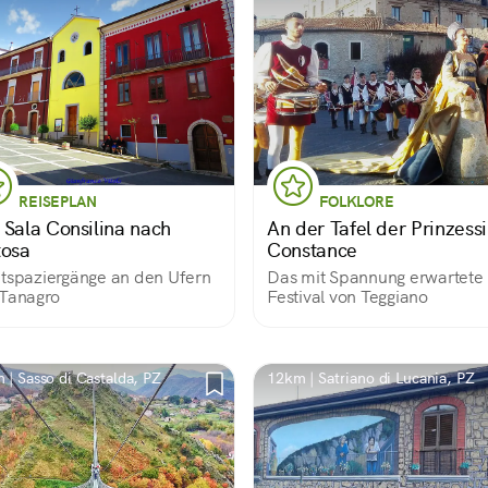
REISEPLAN
FOLKLORE
 Sala Consilina nach
An der Tafel der Prinzess
tosa
Constance
tspaziergänge an den Ufern
Das mit Spannung erwartete
Tanagro
Festival von Teggiano
 | Sasso di Castalda, PZ
12km | Satriano di Lucania, PZ