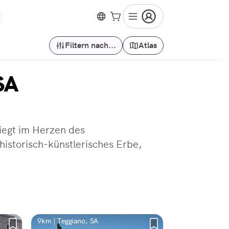
Filtern nach...
Atlas
SA
iegt im Herzen des
historisch-künstlerisches Erbe,
9km | Teggiano, SA