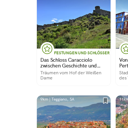
FESTUNGEN UND SCHLÖSSER
Das Schloss Caracciolo
Von
zwischen Geschichte und
Per
Legende
Träumen vom Hof der Weißen
Stad
Dame
des 
9km | Teggiano, SA
11km