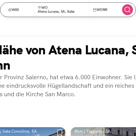
WO
WAS
WENN
Atena Lucana, SA, Italia
Nähe von Atena Lucana, 
nn
 Provinz Salerno, hat etwa 6.000 Einwohner. Sie l
ne eindrucksvolle Hügellandschaft und ein reiches 
ss und die Kirche San Marco.
| Sala Consilina, SA
8km | Teggiano, SA