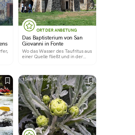
ORT DER ANBETUNG
Das Baptisterium von San
iens
Giovanni in Fonte
rfer,
Wo das Wasser des Taufritus aus
einer Quelle fließt und in der
den
Osternacht...
mer
mmen
.
13km | Pertosa, SA