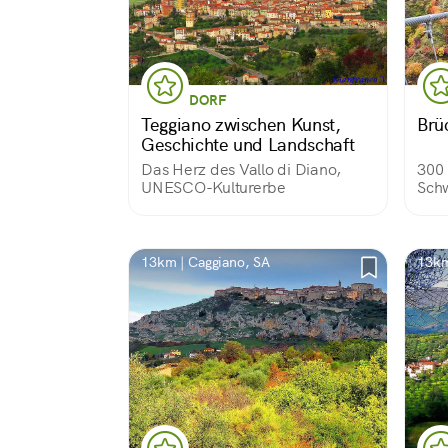
DORF
Teggiano zwischen Kunst,
Brü
Geschichte und Landschaft
Das Herz des Vallo di Diano,
300 
UNESCO-Kulturerbe
Schw
über
Sass
alla
Aben
13km | Caggiano, SA
13km
Basi