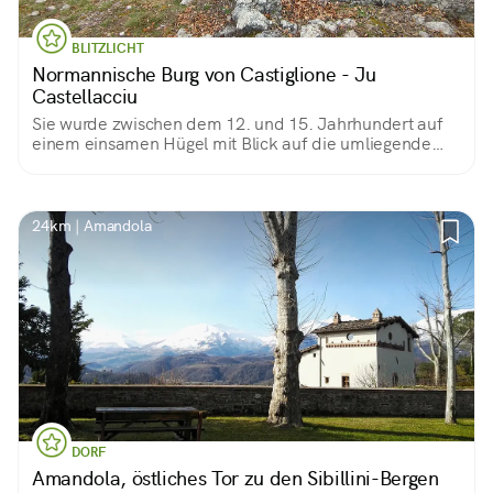
BLITZLICHT
Normannische Burg von Castiglione - Ju
Castellacciu
Sie wurde zwischen dem 12. und 15. Jahrhundert auf
einem einsamen Hügel mit Blick auf die umliegende
Landschaft erbaut und ist heute nur noch eine stille
Erinnerung, die alte Geheimnisse hütet.
24km | Amandola
DORF
Amandola, östliches Tor zu den Sibillini-Bergen