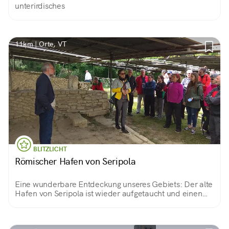
unterirdisches
11km | Orte, VT
BLITZLICHT
Römischer Hafen von Seripola
Eine wunderbare Entdeckung unseres Gebiets: Der alte
Hafen von Seripola ist wieder aufgetaucht und einen
Besuch wert. Sie können zwischen den Geschäften,
Lagerhäusern und Bädern des antiken Hafens, der vom
Tiber umspült wird, flanieren.