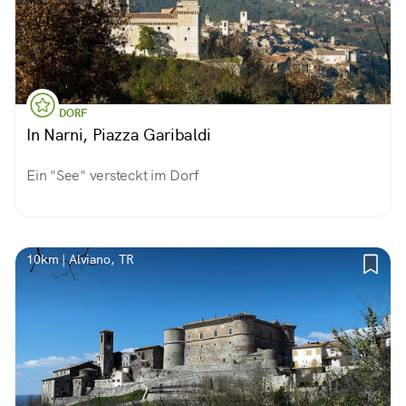
DORF
In Narni, Piazza Garibaldi
Ein "See" versteckt im Dorf
10km | Alviano, TR