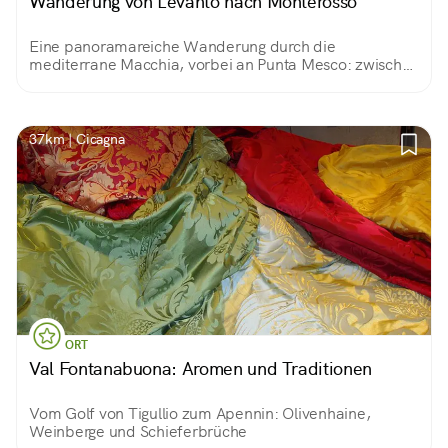
Wanderung von Levanto nach Monterosso
Eine panoramareiche Wanderung durch die
mediterrane Macchia, vorbei an Punta Mesco: zwischen
Meer und Himmel – die Pracht der Cinque Terre
37km | Cicagna
ORT
Val Fontanabuona: Aromen und Traditionen
Vom Golf von Tigullio zum Apennin: Olivenhaine,
Weinberge und Schieferbrüche