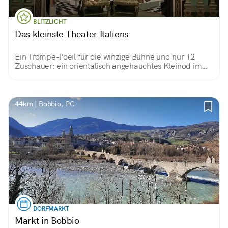
BLITZLICHT
Das kleinste Theater Italiens
Ein Trompe-l'oeil für die winzige Bühne und nur 12
Zuschauer: ein orientalisch angehauchtes Kleinod im
Schloss von Vigoleno, das selbst eine Schatztruhe mit
tausend Wundern ist.
44km | Bobbio, PC
DORFMARKT
Markt in Bobbio