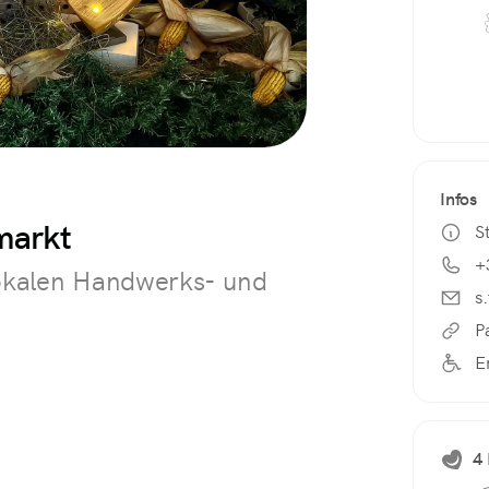
Infos
markt
S
+
 lokalen Handwerks- und
s
P
E
4 