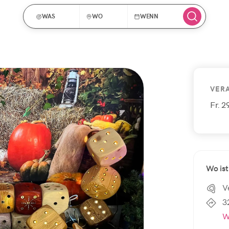
WAS
WO
WENN
VER
Fr. 
Wo ist
V
3
W