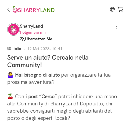
SHARRY
LAND
SharryLand
Folgen Sie mir
Übersetzen Sie
Italia
•
12 Mai 2023, 10:41
Serve un aiuto? Cercalo nella
Community!
🤷‍♀️ 
Hai bisogno di aiuto
 per organizzare la tua 
prossima avventura? 
🍒 Con i 
post “Cerco”
 potrai chiedere una mano 
alla Community di SharryLand! Dopotutto, chi 
saprebbe consigliarti meglio degli abitanti del 
posto o degli esperti locali?