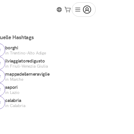
uelle Hashtags
borghi
in Trentino-Alto Adige
ilviaggiatoredigusto
in Friuli-Venezia Giulia
mappadellemeraviglie
in Marche
sapori
in Lazio
calabria
in Calabria