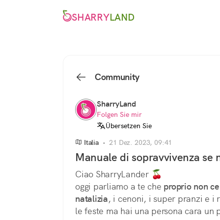
SHARRY
LAND
Community
SharryLand
Folgen Sie mir
Übersetzen Sie
Italia
•
21 Dez. 2023, 09:41
Manuale di sopravvivenza se n
Ciao SharryLander 🍒
oggi parliamo a te che 
proprio non ce 
natalizia
, i cenoni, i super pranzi e i