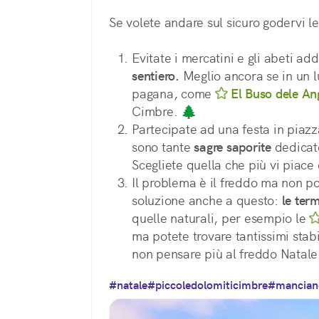
Se volete andare sul sicuro godervi le
Evitate i mercatini e gli abeti ad
sentiero.
 Meglio ancora se in un l
pagana, come 
El Buso dele A
Cimbre. 🌲
Partecipate ad una festa in piazz
sono tante 
sagre saporite
 dedicate
Scegliete quella che più vi piace
Il problema è il freddo ma non po
soluzione anche a questo: 
le ter
quelle naturali, per esempio le 
ma potete trovare tantissimi stabi
non pensare più al freddo Natale
#natale
#piccoledolomiticimbre
#mancian