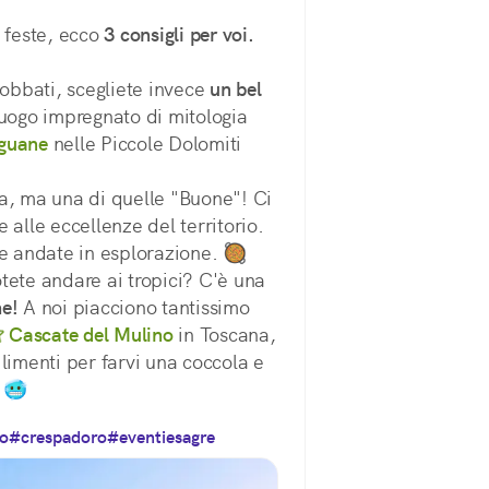
 feste, ecco 
3 consigli per voi.
dobbati, scegliete invece 
un bel
uogo impregnato di mitologia 
nguane
 nelle Piccole Dolomiti 
a, ma una di quelle "Buone"! Ci 
 alle eccellenze del territorio. 
 e andate in esplorazione. 🥘
tete andare ai tropici? C'è una 
me!
 A noi piacciono tantissimo 
Cascate del Mulino
 in Toscana, 
limenti per farvi una coccola e 
 🥶
o
#crespadoro
#eventiesagre