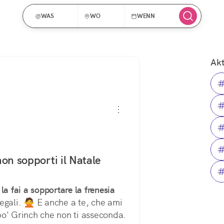
WAS
WO
WENN
Akt
on sopporti il Natale
la fai a sopportare la frenesia
 regali. 🙅 E anche a te, che ami 
le feste ma hai una persona cara un po' Grinch che non ti asseconda. 